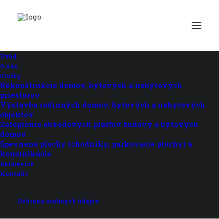
Železobetónový základ pre
osadenie 55m3 nádrže na
vodu v objekte FATRA
Úvod
O nás
Služby
Rekonštrukcie domov, bytových a nebytových
Názov:
„Železobetónový základ pre osadenie
priestorov
55m3 nádrže na vodu v objekte FATRA“
Výstavba rodinných domov, bytových a nebytových
Termín realizácie:
03/2022
objektov
Miesto:
Martin
Zateplenie obvodových plášťov budovy a bytových
domov
Spevnené plochy (chodníky, parkovacie plochy) a
komunikácie
Referencie
Kontakt
Ochrana osobných údajov